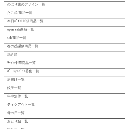
のぼり旗のデザイン一覧
たこ焼 商品一覧
本日ﾎﾟｲﾝﾄ10倍商品一覧
open-sale商品一覧
sale商品一覧
春の感謝祭商品一覧
焼き鳥
ﾗｰﾒﾝ/中華商品一覧
ﾊﾟｰﾄ/ｱﾙﾊﾞｲﾄ募集一覧
唐揚げ一覧
餃子一覧
年中無休一覧
ティクアウト一覧
母の日一覧
おとり鮎一覧