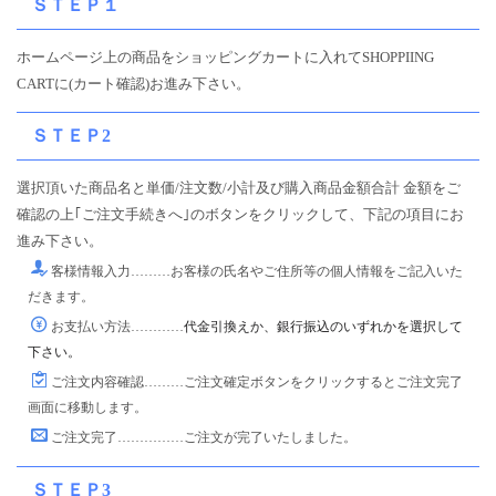
ＳＴＥＰ１
ホームページ上の商品をショッピングカートに入れてSHOPPIING
CARTに(カート確認)お進み下さい。
ＳＴＥＰ2
選択頂いた商品名と単価/注文数/小計及び購入商品金額合計 金額をご
確認の上｢ご注文手続きへ｣のボタンをクリックして、下記の項目にお
進み下さい。
客様情報入力………お客様の氏名やご住所等の個人情報をご記入いた
だきます。
お支払い方法…………
代金引換えか、銀行振込のいずれかを選択して
下さい。
ご注文内容確認………ご注文確定ボタンをクリックするとご注文完了
画面に移動します。
ご注文完了……………ご注文が完了いたしました。
ＳＴＥＰ3